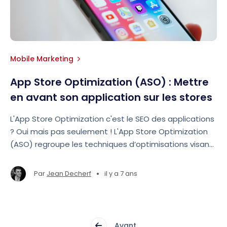
Mobile Marketing
App Store Optimization (ASO) : Mettre
en avant son application sur les stores
L'App Store Optimization c'est le SEO des applications
? Oui mais pas seulement ! L'App Store Optimization
(ASO) regroupe les techniques d’optimisations visant
à améliorer la visibilité des applications mobile sur les
stores et l’accroissement du nombre de
•
Par
Jean Decherf
il y a 7 ans
téléchargements.
Avant