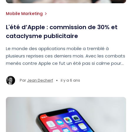
Mobile Marketing
L'été d’Apple : commission de 30% et
cataclysme publicitaire
Le monde des applications mobile a tremblé à
plusieurs reprises ces derniers mois. Avec les combats
menés contre Apple ce fut un été pas si calme pour
l’app économie. Voici un résumé des épisodes
précédents avec quelques éclairages pour
•
Par
Jean Decherf
il y a 6 ans
l’accompagner.