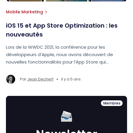
Mobile Marketing
iOS 15 et App Store Optimization : les
nouveautés
Lors de la WWDC 2021, la conférence pour les
développeurs d’Apple, nous avons découvert de
nouvelles fonctionnalités pour l’App Store qui
changeront les pratiques marketing pour l’acquisition
et la rétention d’utilisateurs sur les applications
•
Par
Jean Decherf
il y a 5 ans
mobile.
Membres