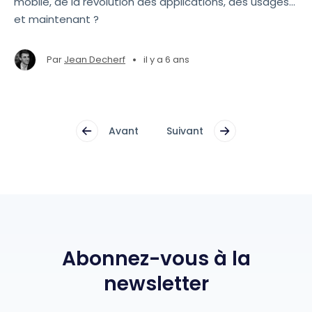
mobile, de la révolution des applications, des usages...
et maintenant ?
•
Par
Jean Decherf
il y a 6 ans
Avant
Suivant
Abonnez-vous à la
newsletter