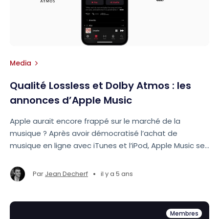
Media
Qualité Lossless et Dolby Atmos : les
annonces d’Apple Music
Apple aurait encore frappé sur le marché de la
musique ? Après avoir démocratisé l’achat de
musique en ligne avec iTunes et l’iPod, Apple Music se
prépare à instaurer de nouveaux standards sur le
marché du streaming musical. L’audio passe à la
•
Par
Jean Decherf
il y a 5 ans
qualité et à la dimension supérieure.
Membres